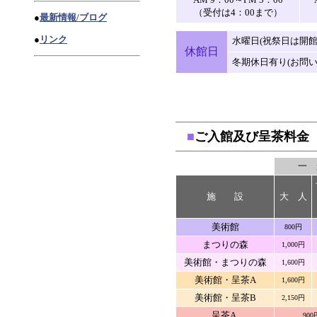
（受付は4：00まで）
●
最新情報/ブログ
●
リンク
水曜日(祝祭日は開館
休館日
冬期休日有り(お問い
■
ご入館及び呈茶料金
一 
施 設
大 人
美術館
800円
まつりの森
1,000円
美術館・まつりの森
1,600円
美術館・呈茶A
1,600円
美術館・呈茶B
2,150円
呈茶A
900