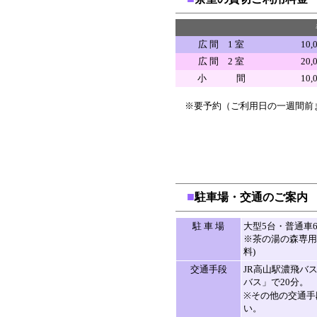
広 間 1 室
10,
広 間 2 室
20,
小 間
10,
※要予約（ご利用日の一週間前
■
駐車場・交通のご案内
駐 車 場
大型5台・普通車6
※茶の湯の森専用
料)
交通手段
JR高山駅濃飛バ
バス」で20分。
※その他の交通手
い。