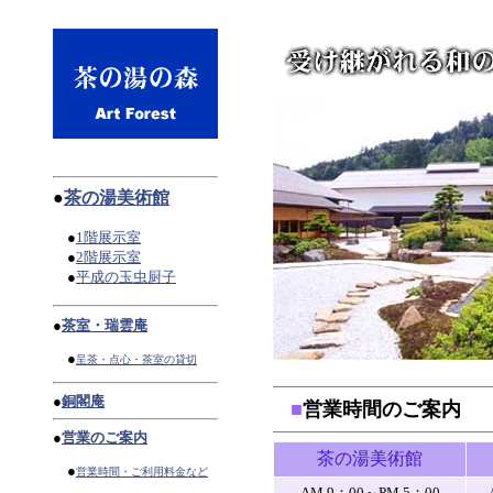
●
茶の湯美術館
●
1階展示室
●
2階展示室
●
平成の玉虫厨子
●
茶室・瑞雲庵
●
呈茶・点心・茶室の貸切
●
銅閣庵
■
営業時間のご案内
●
営業のご案内
茶の湯美術館
●
営業時間・ご利用料金など
AM 9：00～PM 5：00