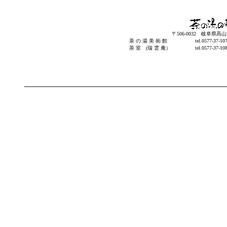
〒506-0032 岐阜県高
茶 の 湯 美 術 館
tel.0577-37-1
茶 室 (瑞 雲 庵）
tel.0577-37-1