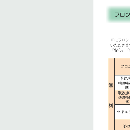
1Fにフロ
いただきます
『安心』『快
フロ
予約/
〈利用料
無
担
取次ぎ
〈利用料
担
料
セキュ
その