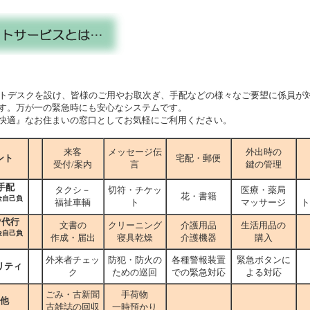
ントデスクを設け、皆様のご用やお取次ぎ、手配などの様々なご要望に係員が
。万が一の緊急時にも安心なシステムです。
適』なお住まいの窓口としてお気軽にご利用ください。
来客
メッセージ伝
外出時の
ント
宅配・郵便
受付/案内
言
鍵の管理
手配
タクシ－
切符・チケッ
医療・薬局
花・書籍
金自己負
福祉車輌
ト
マッサージ
ト
〉
/代行
文書の
クリーニング
介護用品
生活用品の
金自己負
作成・届出
寝具乾燥
介護機器
購入
〉
外来者チェッ
防犯・防火の
各種警報装置
緊急ボタンに
リティ
ク
ための巡回
での緊急対応
よる対応
ごみ・古新聞
手荷物
他
古雑誌の回収
一時預かり