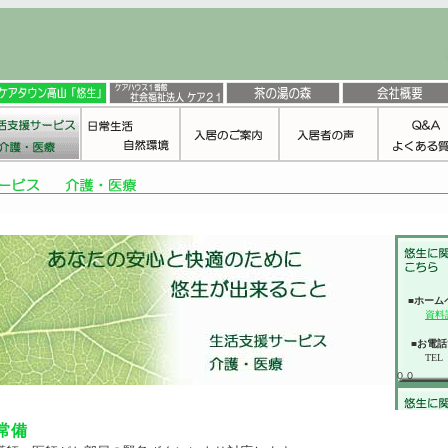
■ホーム
資料
■お電話
TEL
００
常備