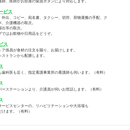
護師、医師がお部屋の緊急ボタンによ
り対応します。
ービス
、外出、コピー、宛名書、タクシー、
切符、荷物運搬の手配、ク
本、介護機器の取次。
届出等の取次。
プではお飲物や日用品をどうぞ。
ビス
トア係員が食材の注文を賜り、お届けします。
レストランから配膳します。
ス
も歯科医も近く、指定看護事業所の看護師も伺います。（有料）
ス
パーステーションより、介護員が伺いお世話します。（有料）
ス
サービスセンターの、リハビリテーションや大浴場も
けます。（有料）