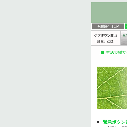
緊急ボタン
■