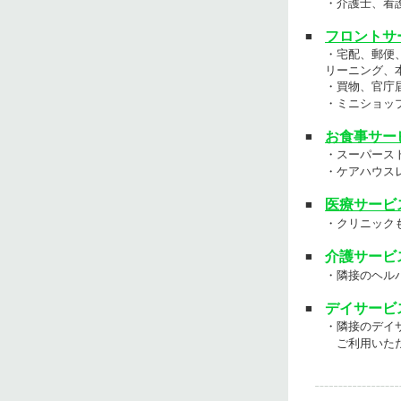
・介護士、看
フロントサ
■
・宅配、郵便
リーニング、
・買物、官庁
・ミニショッ
お食事サー
■
・スーパース
・ケアハウス
医療サービ
■
・クリニック
介護サービ
■
・隣接のヘル
デイサービ
■
・隣接のデイ
ご利用いただ